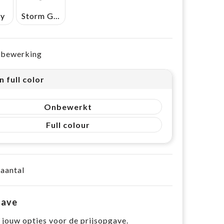
ey
Storm Grey
e bewerking
n full color
Onbewerkt
Full colour
 aantal
gave
 jouw opties voor de prijsopgave.