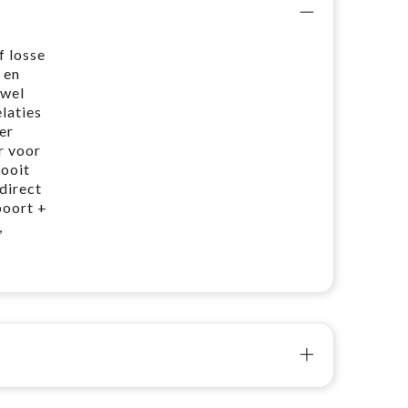
f losse
 en
 wel
laties
er
r voor
 ooit
direct
poort +
,