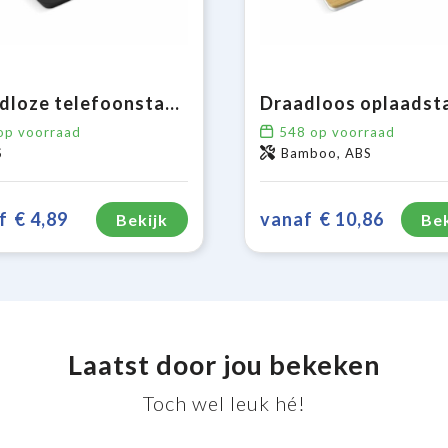
Draadloze telefoonstandaard 5W
p voorraad
548
op voorraad
S
Bamboo, ABS
f
€ 4,89
vanaf
€ 10,86
Bekijk
Bek
Laatst door jou bekeken
Toch wel leuk hé!