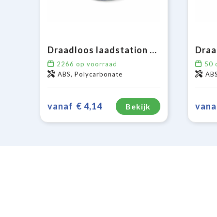
Draadloos laadstation 5W
2266
op voorraad
50
o
ABS, Polycarbonate
AB
vanaf
€ 4,14
vana
Bekijk