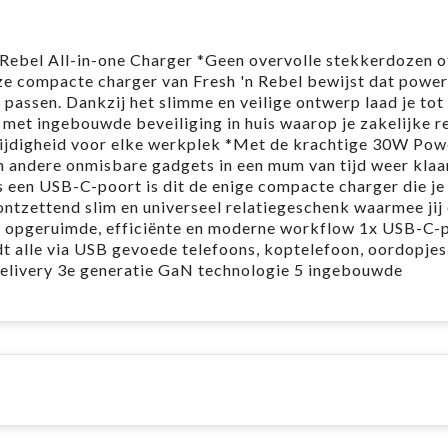
 Rebel All-in-one Charger *Geen overvolle stekkerdozen o
ze compacte charger van Fresh 'n Rebel bewijst dat power
 passen. Dankzij het slimme en veilige ontwerp laad je tot
s met ingebouwde beveiliging in huis waarop je zakelijke re
lzijdigheid voor elke werkplek *Met de krachtige 30W Pow
en andere onmisbare gadgets in een mum van tijd weer klaa
 een USB-C-poort is dit de enige compacte charger die je
 ontzettend slim en universeel relatiegeschenk waarmee jij 
een opgeruimde, efficiënte en moderne workflow 1x USB-C-
alle via USB gevoede telefoons, koptelefoon, oordopjes
Delivery 3e generatie GaN technologie 5 ingebouwde