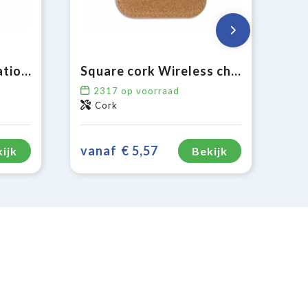
Draadloos oplaadstation bamboe 5W
Square cork Wireless charger 5W
2317
op voorraad
Cork
vanaf
€ 5,57
ijk
Bekijk