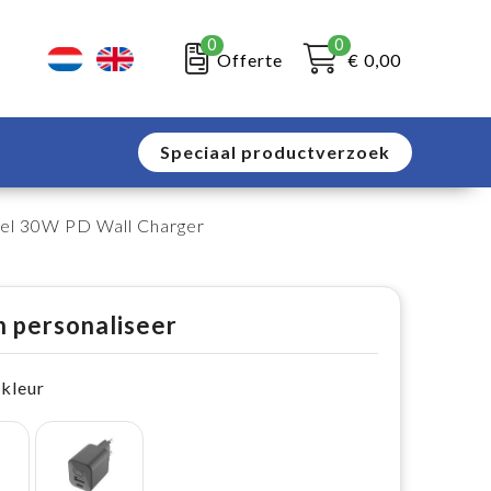
0
0
Offerte
€ 0,00
Speciaal productverzoek
bel 30W PD Wall Charger
n personaliseer
 kleur