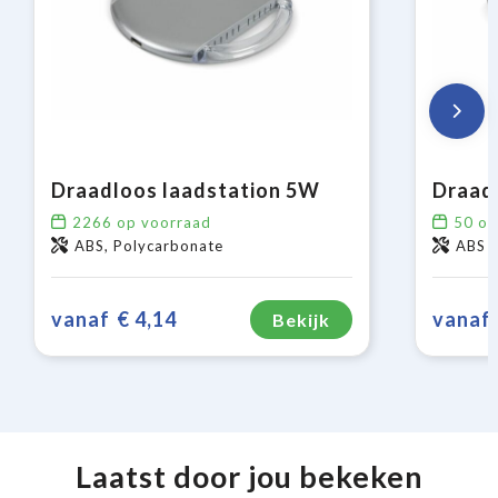
Draadloos laadstation 5W
2266
op voorraad
50
op
ABS, Polycarbonate
ABS
vanaf
€ 4,14
vanaf
Bekijk
Laatst door jou bekeken