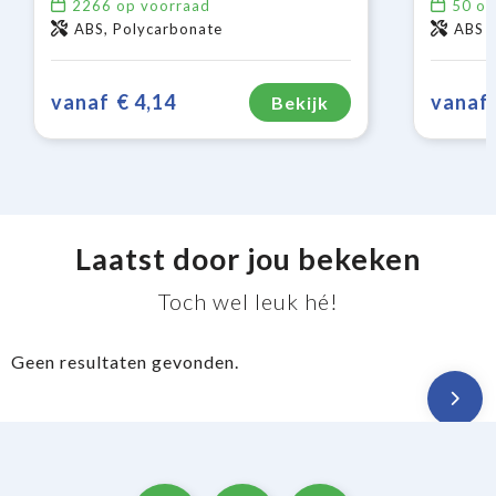
2266
op voorraad
50
op
ABS, Polycarbonate
ABS
vanaf
€ 4,14
vanaf
Bekijk
Laatst door jou bekeken
Toch wel leuk hé!
Geen resultaten gevonden.