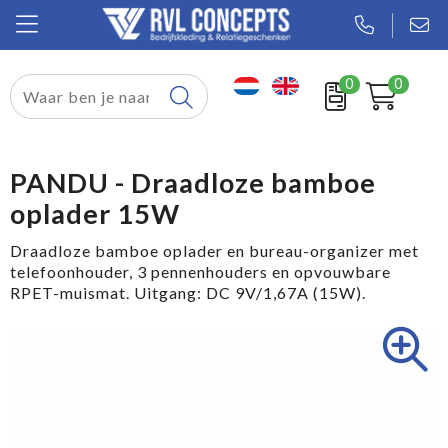
0
0
Relatiegeschenken
Textiel
PANDU - Draadloze bamboe
oplader 15W
Tassen
Draadloze bamboe oplader en bureau-organizer met
Sport
telefoonhouder, 3 pennenhouders en opvouwbare
RPET-muismat. Uitgang: DC 9V/1,67A (15W).
Werkkleding