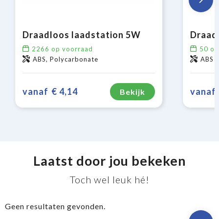
Draadloos laadstation 5W
2266
op voorraad
50
op
ABS, Polycarbonate
ABS
vanaf
€ 4,14
vanaf
Bekijk
Laatst door jou bekeken
Toch wel leuk hé!
Geen resultaten gevonden.