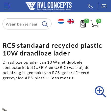
0
0
Relatiegeschenken
Textiel
RCS standaard recycled plastic
10W draadloze lader
Tassen
Draadloze oplader van 10 W met dubbele
Sport
connectorkabel (USB A en USB C) waarbij de
behuizing is gemaakt van RCS-gecertificeerd
Werkkleding
gerecycled ABS-plasti
...