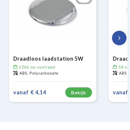
Draadloos laadstation 5W
2266
op voorraad
50
op
ABS, Polycarbonate
ABS
vanaf
€ 4,14
vanaf
Bekijk