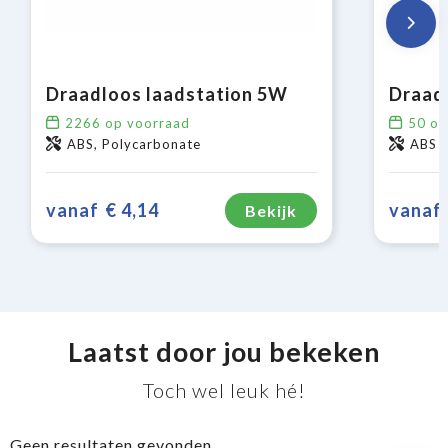
Draadloos laadstation 5W
2266
op voorraad
50
op
ABS, Polycarbonate
ABS
vanaf
€ 4,14
vanaf
Bekijk
Laatst door jou bekeken
Toch wel leuk hé!
Geen resultaten gevonden.