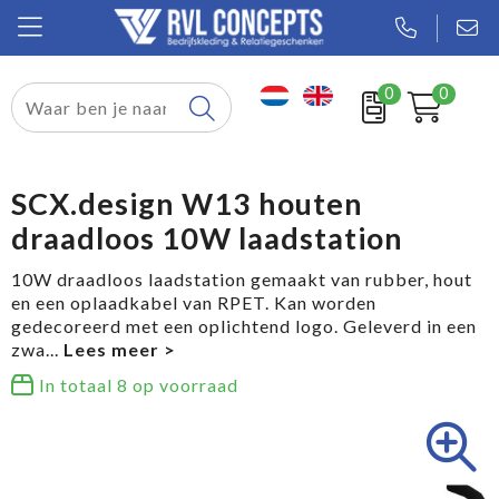
0
0
Relatiegeschenken
Textiel
SCX.design W13 houten
draadloos 10W laadstation
Tassen
10W draadloos laadstation gemaakt van rubber, hout
Sport
en een oplaadkabel van RPET. Kan worden
gedecoreerd met een oplichtend logo. Geleverd in een
Werkkleding
zwa
...
In totaal
8
op voorraad