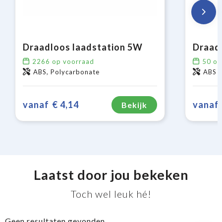
Draadloos laadstation 5W
2266
op voorraad
50
op
ABS, Polycarbonate
ABS
vanaf
€ 4,14
vanaf
Bekijk
Laatst door jou bekeken
Toch wel leuk hé!
Geen resultaten gevonden.