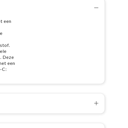
t een
De
stof.
ele
t. Deze
met een
-C: