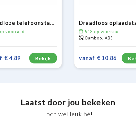
Draadloze telefoonstandaard 5W
p voorraad
548
op voorraad
S
Bamboo, ABS
f
€ 4,89
vanaf
€ 10,86
Bekijk
Bek
Laatst door jou bekeken
Toch wel leuk hé!