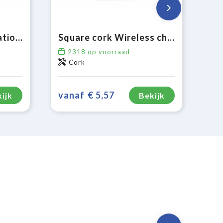
Draadloos oplaadstation bamboe 5W
Square cork Wireless charger 5W
2318
op voorraad
Cork
vanaf
€ 5,57
ijk
Bekijk