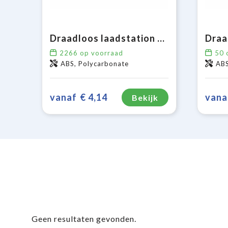
Draadloos laadstation 5W
2266
op voorraad
50
o
ABS, Polycarbonate
AB
vanaf
€ 4,14
vana
Bekijk
Geen resultaten gevonden.