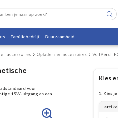
pts
Familiebedrijf
Duurzaamheid
 en accessoires
Opladers en accessoires
VoltPerch R
netische
Kies e
aadstandaard voor
1. Kies j
chtige 15W-uitgang en een
artike