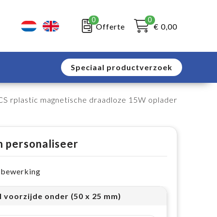
0
0
Offerte
€ 0,00
Speciaal productverzoek
CS rplastic magnetische draadloze 15W oplader
n personaliseer
e bewerking
l voorzijde onder (50 x 25 mm)