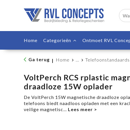
Home
Categorieën
Ontmoet RVL Conce
Ga terug
Home
...
Telefoonstandaards
|
VoltPerch RCS rplastic mag
draadloze 15W oplader
De VoltPerch 15W magnetische draadloze opl
telefoons biedt naadloos opladen met een kra
veilige magnetisc
...