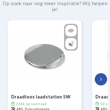
Op zoek naar nog meer inspiratie? Wij helpen
je!
Draadloos laadstation 5W
2266
op voorraad
50
op
ABS, Polycarbonate
ABS