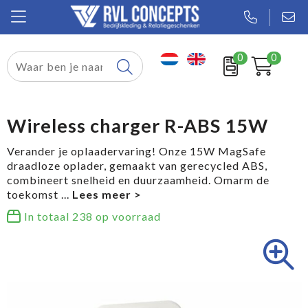
0
0
Relatiegeschenken
Textiel
Wireless charger R-ABS 15W
Tassen
Verander je oplaadervaring! Onze 15W MagSafe
draadloze oplader, gemaakt van gerecycled ABS,
Sport
combineert snelheid en duurzaamheid. Omarm de
toekomst
...
Werkkleding
In totaal
238
op voorraad