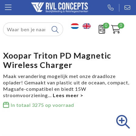
0
0
Relatiegeschenken
Textiel
Xoopar Triton PD Magnetic
Wireless Charger
Tassen
Maak verandering mogelijk met onze draadloze
Sport
oplader! Gemaakt van plastic uit de oceaan, compact,
Magsafe-compatibel en biedt 15W
Werkkleding
stroomvoorziening
...
In totaal
3275
op voorraad