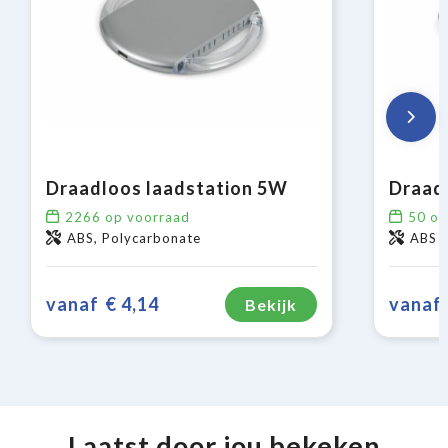
Draadloos laadstation 5W
2266
op voorraad
50
op
ABS, Polycarbonate
ABS
vanaf
€ 4,14
vanaf
Bekijk
Laatst door jou bekeken