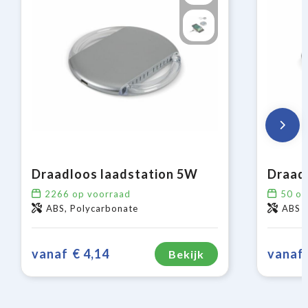
Draadloos laadstation 5W
2266
op voorraad
50
op
ABS, Polycarbonate
ABS
vanaf
€ 4,14
vanaf
Bekijk