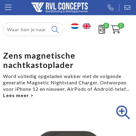
0
0
Relatiegeschenken
Textiel
Zens magnetische
nachtkastoplader
Tassen
Word volledig opgeladen wakker met de volgende
Sport
generatie Magnetic Nightstand Charger. Ontworpen
voor iPhone 12 en nieuwer, AirPods of Android-telef
...
Werkkleding