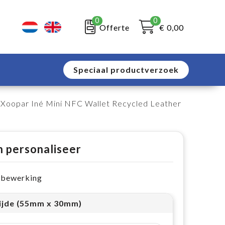
0
0
Offerte
€ 0,00
Speciaal productverzoek
 Xoopar Iné Mini NFC Wallet Recycled Leather
n personaliseer
e bewerking
ijde (55mm x 30mm)