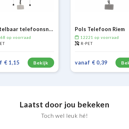
Verstelbaar telefoonsnoer
Pols Telefoon Riem
368
op voorraad
12221
op voorraad
PET
R-PET
f
€ 1,15
vanaf
€ 0,39
Bekijk
Bek
Laatst door jou bekeken
Toch wel leuk hé!