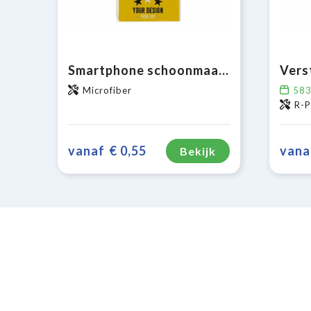
Smartphone schoonmaakdoekje met antibacteriële bestanddelen sticky
Microfiber
58
R-
vanaf
€ 0,55
vana
Bekijk