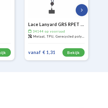
Lace Lanyard GRS RPET 0,5 cm telefoonkeycord
34144
op voorraad
Metaal, TPU, Gerecycled polyester
vanaf
€ 1,31
ijk
Bekijk