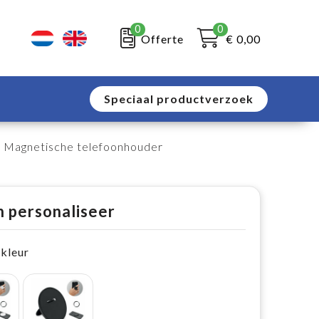
0
0
Offerte
€ 0,00
Speciaal productverzoek
 Magnetische telefoonhouder
n personaliseer
 kleur