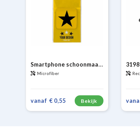
Smartphone schoonmaakdoekje met antibacteriële bestanddelen sticky
Microfiber
Rec
vanaf
€ 0,55
vana
Bekijk