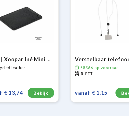
3198 | Xoopar Iné Mini NFC Wallet Recycled Leather
ycled leather
58366
op voorraad
R-PET
f
€ 13,74
vanaf
€ 1,15
Bekijk
Bek