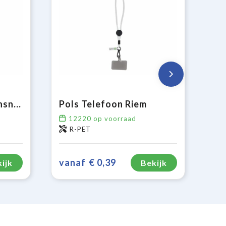
Verstelbaar telefoonsnoer
Pols Telefoon Riem
12220
op voorraad
R-PET
vanaf
€ 0,39
ijk
Bekijk