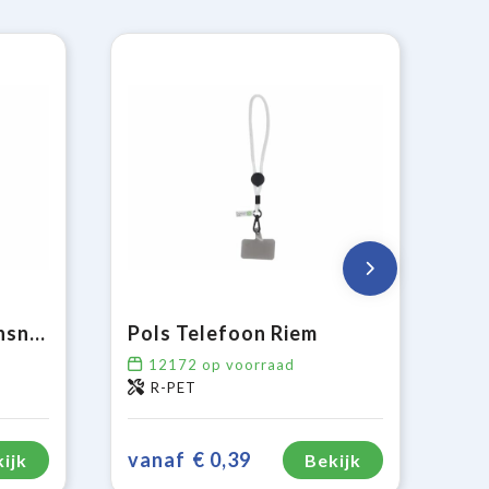
Verstelbaar telefoonsnoer
Pols Telefoon Riem
12172
op voorraad
R-PET
vanaf
€ 0,39
ijk
Bekijk