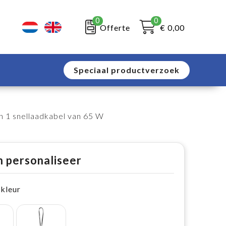
0
0
Offerte
€ 0,00
Speciaal productverzoek
n 1 snellaadkabel van 65 W
n personaliseer
 kleur