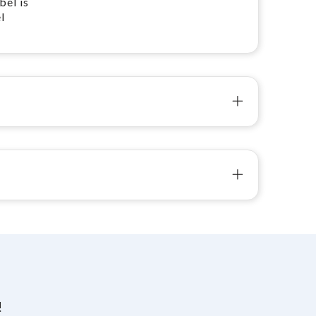
el is
l
!