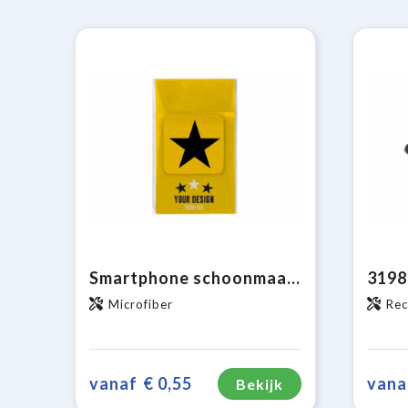
Smartphone schoonmaakdoekje met antibacteriële bestanddelen sticky
Microfiber
Rec
vanaf
€ 0,55
vana
Bekijk