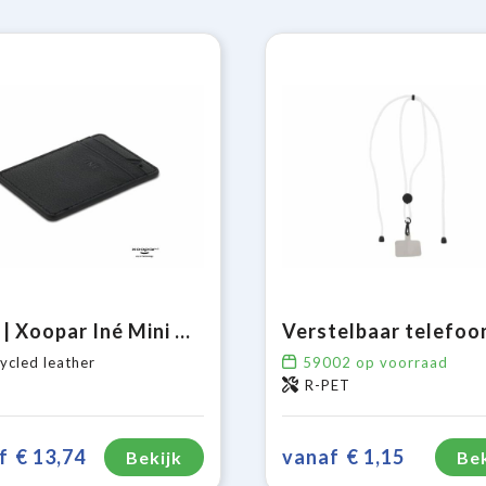
3198 | Xoopar Iné Mini NFC Wallet Recycled Leather
ycled leather
59002
op voorraad
R-PET
f
€ 13,74
vanaf
€ 1,15
Bekijk
Bek