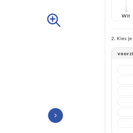
Wit
2. Kies j
voorz