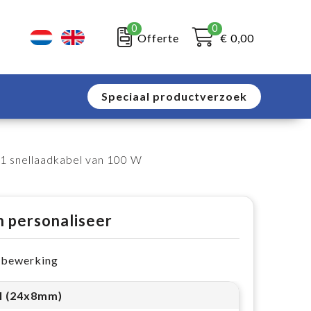
0
0
Offerte
€ 0,00
Speciaal productverzoek
 1 snellaadkabel van 100 W
n personaliseer
e bewerking
l (24x8mm)