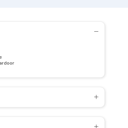
e
aardoor