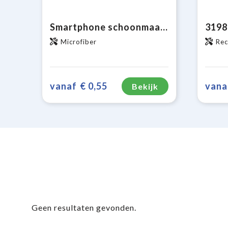
Smartphone schoonmaakdoekje met antibacteriële bestanddelen sticky
Microfiber
Rec
vanaf
€ 0,55
vana
Bekijk
Geen resultaten gevonden.