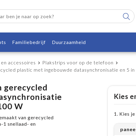
pts
Familiebedrijf
Duurzaamheid
 en accessoires
Plakstrips voor op de telefoon
cycled plastic met ingebouwde datasynchronisatie en 5 in
n gerecycled
asynchronisatie
Kies e
 100 W
1. Kies j
 gemaakt van gerecycled
n-1 snellaad- en
panee