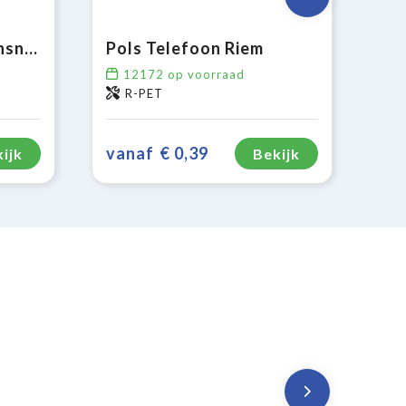
Verstelbaar telefoonsnoer
Pols Telefoon Riem
12172
op voorraad
R-PET
vanaf
€ 0,39
ijk
Bekijk