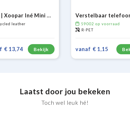
3198 | Xoopar Iné Mini NFC Wallet Recycled Leather
ycled leather
59002
op voorraad
R-PET
f
€ 13,74
vanaf
€ 1,15
Bekijk
Bek
Laatst door jou bekeken
Toch wel leuk hé!