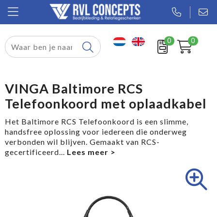
0
0
Relatiegeschenken
Textiel
VINGA Baltimore RCS
Telefoonkoord met oplaadkabel
Tassen
Het Baltimore RCS Telefoonkoord is een slimme,
Sport
handsfree oplossing voor iedereen die onderweg
verbonden wil blijven. Gemaakt van RCS-
Werkkleding
gecertificeerd
...