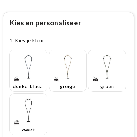
Kies en personaliseer
1. Kies je kleur
donkerblauw
greige
groen
zwart