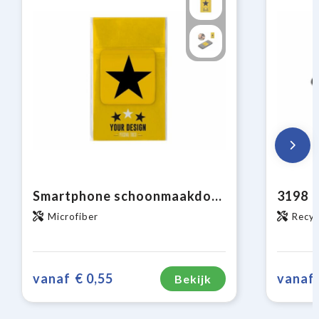
Smartphone schoonmaakdoekje met antibacteriële bestanddelen sticky
Microfiber
Recyc
vanaf
€ 0,55
vanaf
Bekijk