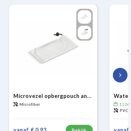
Microvezel opbergpouch antibacterieel 9 x 18 cm
Water
Microfiber
1136
PVC (
vanaf
€ 0,93
vanaf
Bekijk