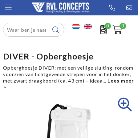
0
0
Relatiegeschenken
Textiel
DIVER - Opberghoesje
Tassen
Opberghoesje DIVER: met een veilige sluiting, rondom
voorzien van lichtgevende strepen voor in het donker,
Sport
met zwart draagkoord (ca. 43 cm) – ideaa
...
Werkkleding