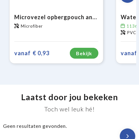
Microvezel opbergpouch antibacterieel 9 x 18 cm
Water
Microfiber
1136
PVC (
vanaf
€ 0,93
vanaf
Bekijk
Laatst door jou bekeken
Toch wel leuk hé!
Geen resultaten gevonden.