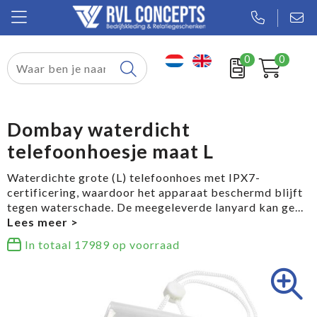
0
0
Relatiegeschenken
Textiel
Dombay waterdicht
telefoonhoesje maat L
Tassen
Waterdichte grote (L) telefoonhoes met IPX7-
Sport
certificering, waardoor het apparaat beschermd blijft
tegen waterschade. De meegeleverde lanyard kan ge
...
Werkkleding
In totaal
17989
op voorraad