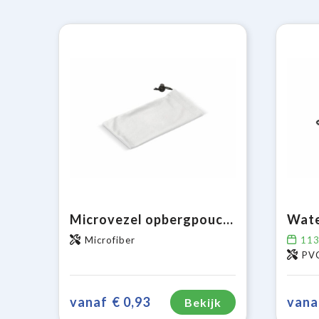
Microvezel opbergpouch antibacterieel 9 x 18 cm
Microfiber
11
PVC
vanaf
€ 0,93
vana
Bekijk