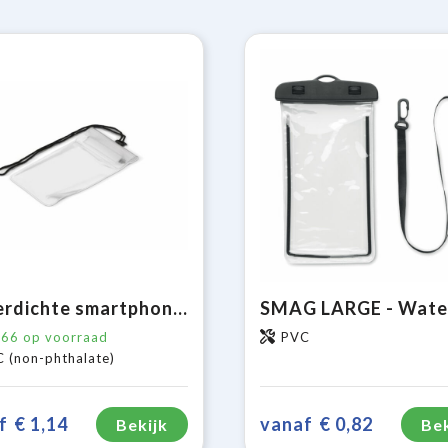
Waterdichte smartphone tas
366
op voorraad
PVC
 (non-phthalate)
f
€ 1,14
vanaf
€ 0,82
Bekijk
Bek