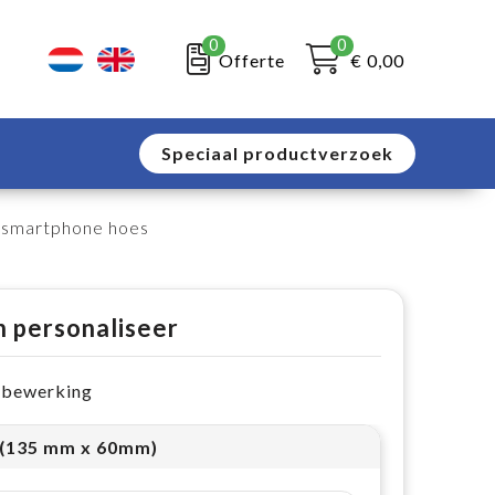
0
0
Offerte
€ 0,00
Speciaal productverzoek
 smartphone hoes
n personaliseer
e bewerking
 (135 mm x 60mm)