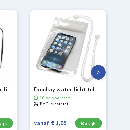
SMAG LARGE - Waterdichte smartphone hoes
Dombay waterdicht telefoonhoesje maat XL
10
op voorraad
PVC-kunststof
vanaf
€ 1,05
ijk
Bekijk