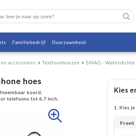
pts
Familiebedrijf
Duurzaamheid
 en accessoires
Telefoonhoezen
SMAG - Waterdichte
phone hoes
Kies e
afneembaar koord.
r telefoons tot 6,7 inch.
1. Kies j
Front