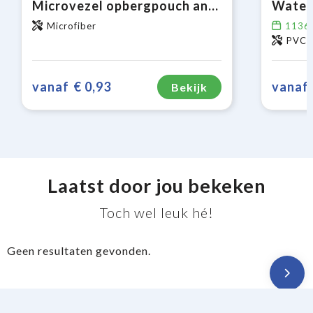
Microvezel opbergpouch antibacterieel 9 x 18 cm
Water
Microfiber
1136
PVC (
vanaf
€ 0,93
vanaf
Bekijk
Laatst door jou bekeken
Toch wel leuk hé!
Geen resultaten gevonden.