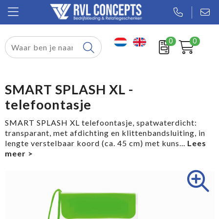
0
0
Relatiegeschenken
Textiel
SMART SPLASH XL -
telefoontasje
Tassen
SMART SPLASH XL telefoontasje, spatwaterdicht:
Sport
transparant, met afdichting en klittenbandsluiting, in
lengte verstelbaar koord (ca. 45 cm) met kuns
...
Werkkleding