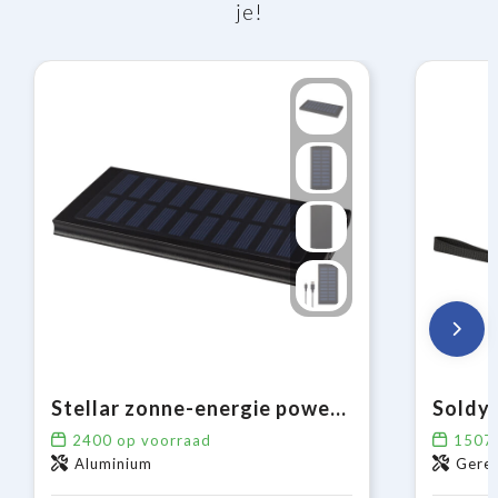
je!
Stellar zonne-energie powerbank 8000 mAh
2400
op voorraad
1507
Aluminium
Gerec