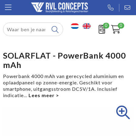
0
0
Relatiegeschenken
Textiel
SOLARFLAT - PowerBank 4000
mAh
Tassen
Powerbank 4000 mAh van gerecycled aluminium en
Sport
oplaadpaneel op zonne-energie. Geschikt voor
smartphone, uitgangsstroom DC5V/1A. Inclusief
Werkkleding
indicatie
...