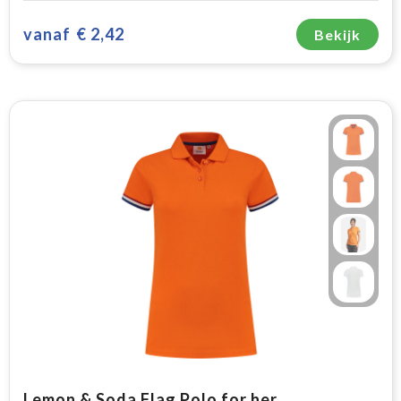
vanaf
€ 2,42
Bekijk
Lemon & Soda Flag Polo for her