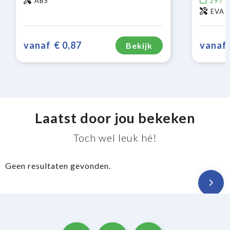
ABS
297
o
EVA
vanaf
€ 0,87
vanaf
Bekijk
Laatst door jou bekeken
Toch wel leuk hé!
Geen resultaten gevonden.