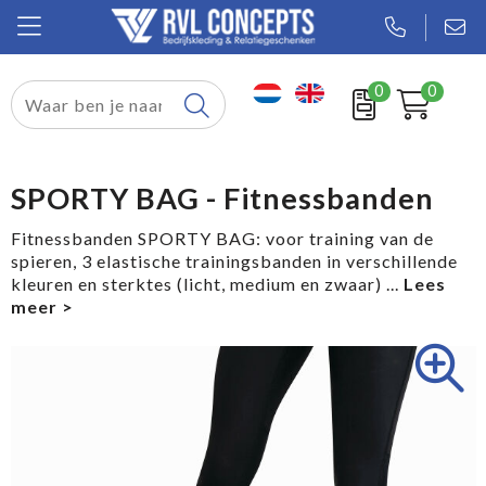
0
0
Relatiegeschenken
Textiel
SPORTY BAG - Fitnessbanden
Tassen
Fitnessbanden SPORTY BAG: voor training van de
spieren, 3 elastische trainingsbanden in verschillende
Sport
kleuren en sterktes (licht, medium en zwaar)
...
Werkkleding