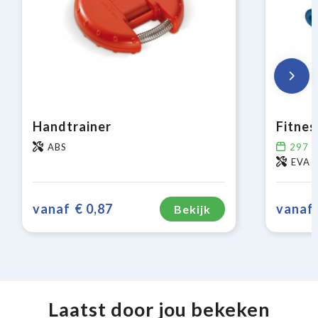
Handtrainer
ABS
297
o
EVA
vanaf
€ 0,87
vanaf
Bekijk
Laatst door jou bekeken