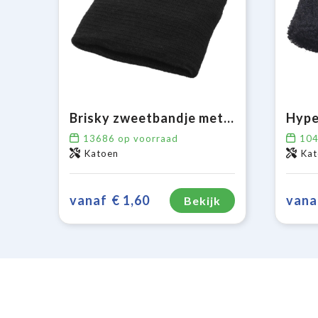
Brisky zweetbandje met rits
Hype
13686
op voorraad
10
Katoen
Kat
vanaf
€ 1,60
vana
Bekijk