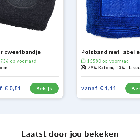
r zweetbandje
4736
op voorraad
15580
op voorraad
oen
79% Katoen, 13% Elastaan, 8% Pol
f
€ 0,81
vanaf
€ 1,11
Bekijk
Bek
Laatst door jou bekeken