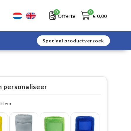
0
0
Offerte
€ 0,00
Speciaal productverzoek
n personaliseer
 kleur