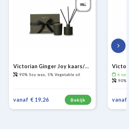
Victorian Ginger Joy kaars/geurstokjes
90% Soy wax, 5% Vegetable oil
6
op 
90% S
vanaf
€ 19,26
vanaf
Bekijk