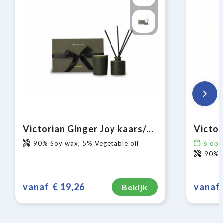
Victorian Ginger Joy kaars/geurstokjes
90% Soy wax, 5% Vegetable oil
6
op 
90% S
vanaf
€ 19,26
vanaf
Bekijk