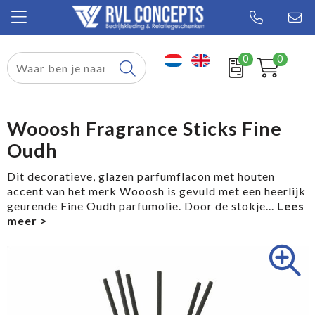
0
0
Relatiegeschenken
Textiel
Wooosh Fragrance Sticks Fine
Oudh
Tassen
Dit decoratieve, glazen parfumflacon met houten
Sport
accent van het merk Wooosh is gevuld met een heerlijk
geurende Fine Oudh parfumolie. Door de stokje
...
Werkkleding