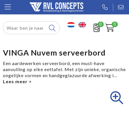
0
0
Relatiegeschenken
Textiel
VINGA Nuvem serveerbord
Tassen
Een aardewerken serveerbord, een must-have
aanvulling op elke eettafel. Met zijn unieke, organische
Sport
ongelijke vormen en handgeglazuurde afwerking i
...
Werkkleding