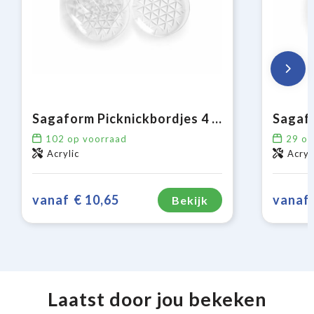
Sagaform Picknickbordjes 4 stuks
102
op voorraad
29
op
Acrylic
Acryl
vanaf
€ 10,65
vanaf
Bekijk
Laatst door jou bekeken