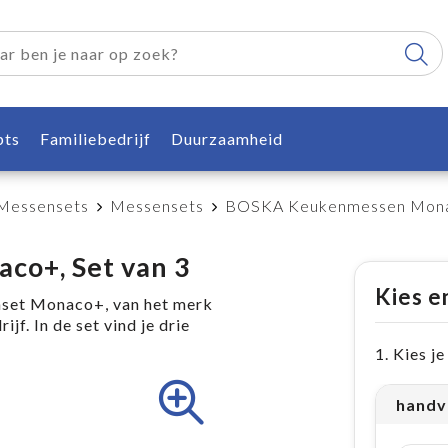
pts
Familiebedrijf
Duurzaamheid
 Messensets
Messensets
BOSKA Keukenmessen Monac
o+, Set van 3
Kies e
nset Monaco+, van het merk
f. In de set vind je drie
1. Kies j
handv