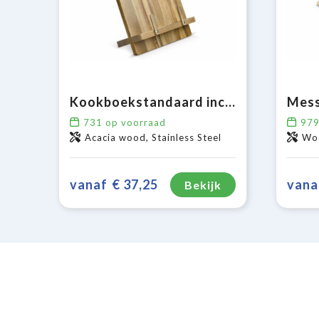
Kookboekstandaard inclusief 5 messen
731
op voorraad
97
Acacia wood, Stainless Steel
Wo
vanaf
€ 37,25
vana
Bekijk