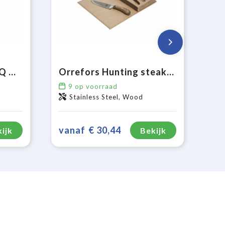
Sagaform Fredde BBQ messen set van 4
Orrefors Hunting steakmessenset staal
9
op voorraad
Stainless Steel, Wood
vanaf
€ 30,44
ijk
Bekijk