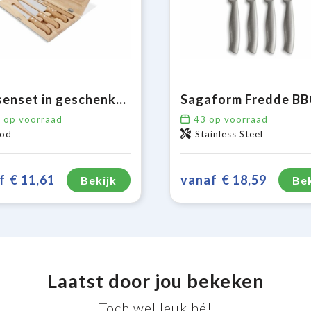
Messenset in geschenkverpakking
9
op voorraad
43
op voorraad
od
Stainless Steel
f
€ 11,61
vanaf
€ 18,59
Bekijk
Bek
Laatst door jou bekeken
Toch wel leuk hé!