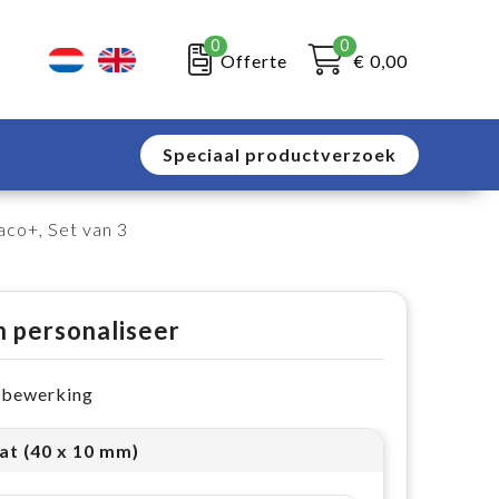
0
0
Offerte
€ 0,00
Speciaal productverzoek
o+, Set van 3
n personaliseer
e bewerking
at (40 x 10 mm)