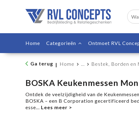
Home
Categorieën
Ontmoet RVL Conce
Ga terug
Home
...
Bestek, Borden en
|
BOSKA Keukenmessen Monac
Ontdek de veelzijdigheid van de Keukenmesse
BOSKA – een B Corporation gecertificeerd bedrij
esse
...