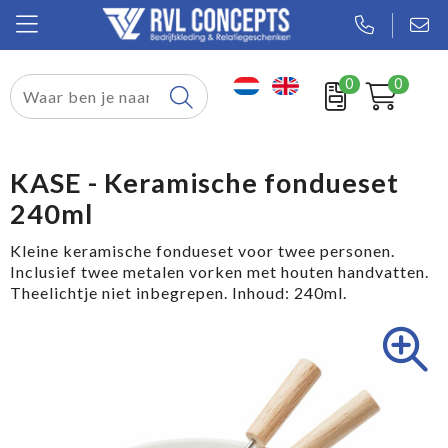
0
0
Relatiegeschenken
Textiel
KASE - Keramische fondueset
240ml
Tassen
Kleine keramische fondueset voor twee personen.
Sport
Inclusief twee metalen vorken met houten handvatten.
Theelichtje niet inbegrepen. Inhoud: 240ml.
Werkkleding