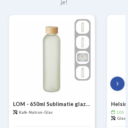
je!
LOM - 650ml Sublimatie glazen fles
Kalk-Natron-Glas
105
o
Glas