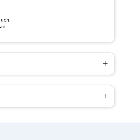
uch.
kan