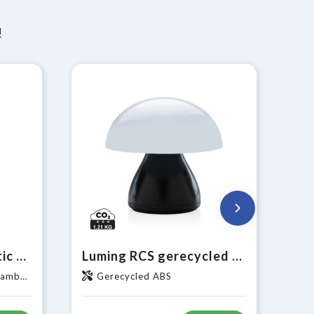
!
Pure Glow RCS rplastic USB-oplaadbare tafellamp
Luming RCS gerecycled plastic USB-oplaadbare tafellamp
mboe
Gerecycled ABS