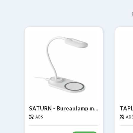
SATURN - Bureaulamp met 10W lader
ABS
AB