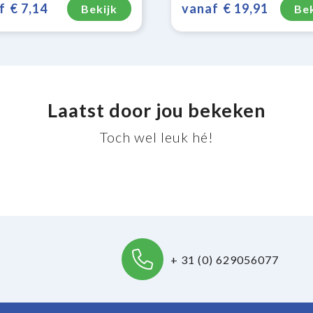
f
€ 7,14
vanaf
€ 19,91
Bekijk
Bek
Laatst door jou bekeken
Toch wel leuk hé!
+ 31 (0) 629056077