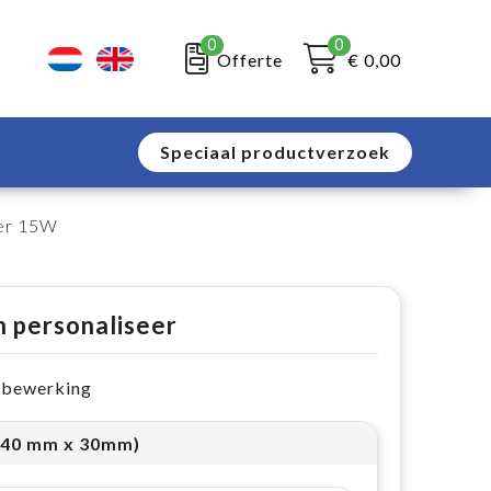
0
0
Offerte
€ 0,00
Speciaal productverzoek
er 15W
n personaliseer
e bewerking
140 mm x 30mm)