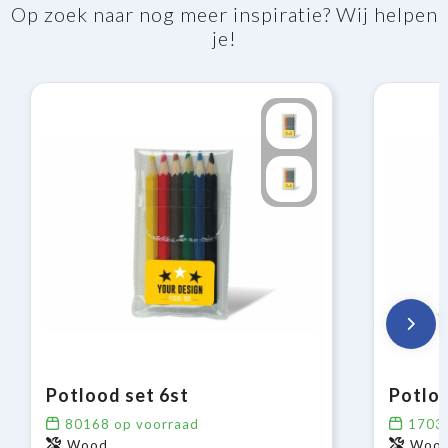
Op zoek naar nog meer inspiratie? Wij helpen
je!
Potlood set 6st
Potlo
80168
op voorraad
1703
Wood
Wood 