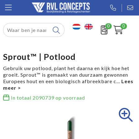
0
0
Relatiegeschenken
Textiel
Sprout™ | Potlood
Tassen
Gebruik uw potlood, plant het daarna en kijk hoe het
groeit. Sprout™ is gemaakt van duurzaam gewonnen
Sport
Europees hout en een biologisch afbreekbare c
...
Werkkleding
In totaal
2090739
op voorraad