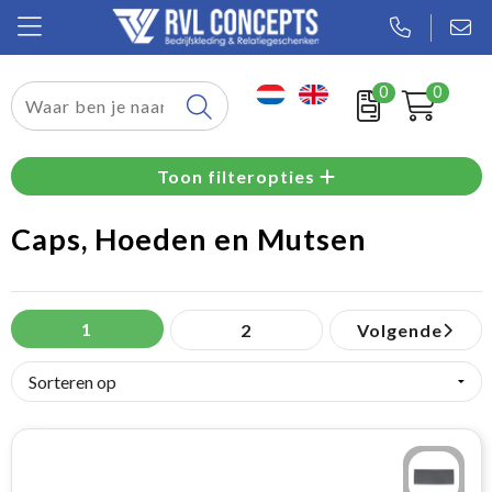
0
0
Relatiegeschenken
Toon filteropties
Textiel
Caps, Hoeden en Mutsen
Tassen
Sport
1
2
Volgende
Werkkleding