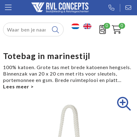
0
0
Relatiegeschenken
Textiel
Totebag in marinestijl
Tassen
100% katoen. Grote tas met brede katoenen hengsels.
Binnenzak van 20 x 20 cm met rits voor sleutels,
Sport
portemonnee en gsm. Brede ruimteplooi en platt
...
Werkkleding