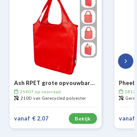
Ash RPET grote opvouwbare draagtas 14L
25407
op voorraad
5812
210D van Gerecycled polyester
Gerecy
vanaf
€ 2,07
vanaf
Bekijk