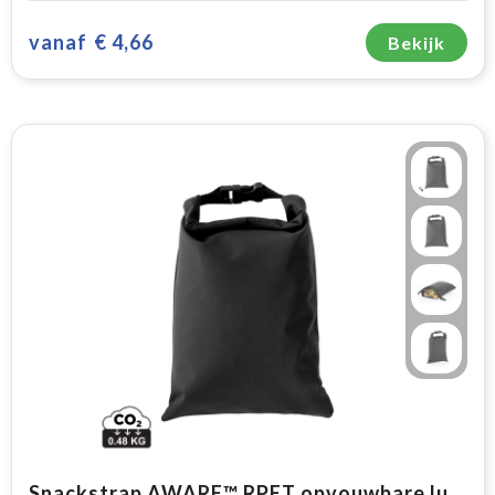
vanaf
€ 4,66
Bekijk
Snackstrap AWARE™ RPET opvouwbare lunchzak 30x20CM