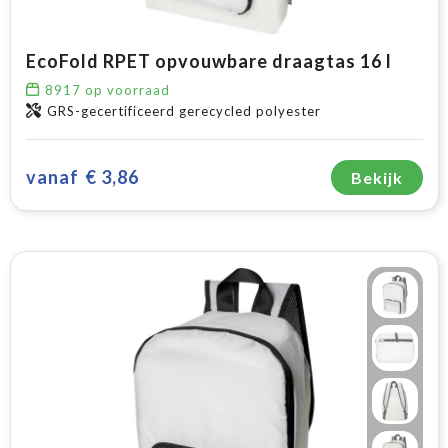
EcoFold RPET opvouwbare draagtas 16 l
8917
op voorraad
GRS-gecertificeerd gerecycled polyester
vanaf
€ 3,86
Bekijk