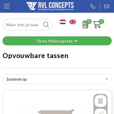
0
0
Relatiegeschenken
Toon filteropties
Textiel
Opvouwbare tassen
Tassen
Sport
Werkkleding