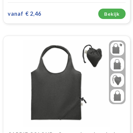
vanaf
€ 2,46
Bekijk