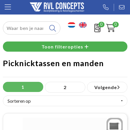
0
0
Relatiegeschenken
Toon filteropties
Textiel
Picknicktassen en manden
Tassen
Sport
1
2
Volgende
Werkkleding