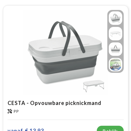
CESTA - Opvouwbare picknickmand
PP
vanaf
€ 13,93
Bekijk