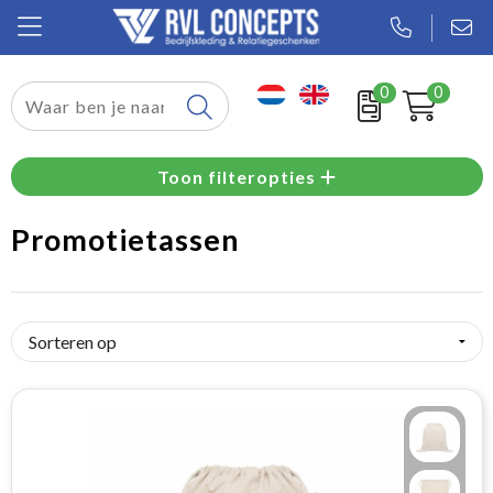
0
0
Relatiegeschenken
Toon filteropties
Textiel
Promotietassen
Tassen
Sport
Werkkleding