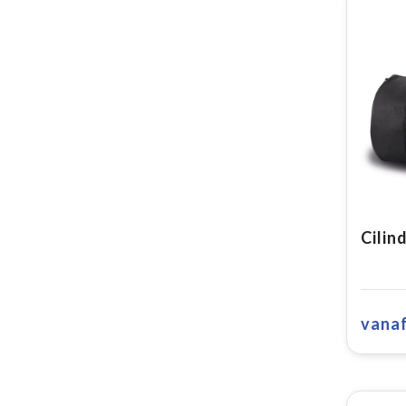
Cilin
vana