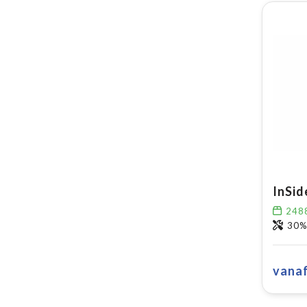
248
30% Re
vana