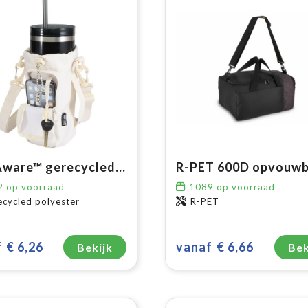
Trip Aware™ gerecyclede reisflestas 2 l
2
op voorraad
1089
op voorraad
cycled polyester
R-PET
f
€ 6,26
vanaf
€ 6,66
Bekijk
Bek