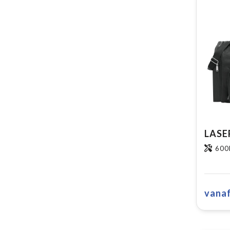
600
vana