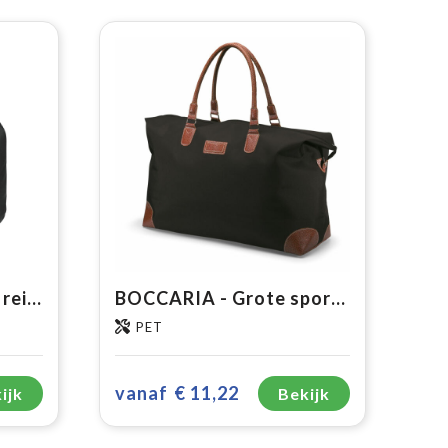
JOURNEY - Weekend reistas
BOCCARIA - Grote sport-of reistas
PET
vanaf
€ 11,22
ijk
Bekijk