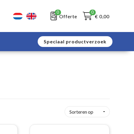
0
0
Offerte
€ 0,00
Speciaal productverzoek