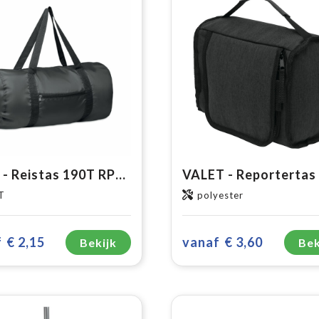
DUFF - Reistas 190T RPET 20L
VALET - Reportertas
T
polyester
f
€ 2,15
vanaf
€ 3,60
Bekijk
Bek