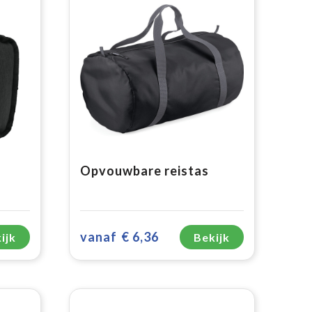
Opvouwbare reistas
vanaf
€ 6,36
ijk
Bekijk