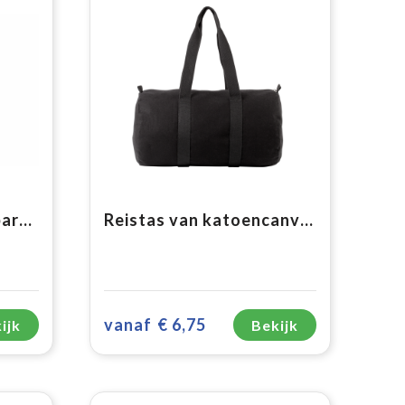
R-PET 600D opvouwbare tas voor onder de stoel 20L
Reistas van katoencanvas
vanaf
€ 6,75
ijk
Bekijk