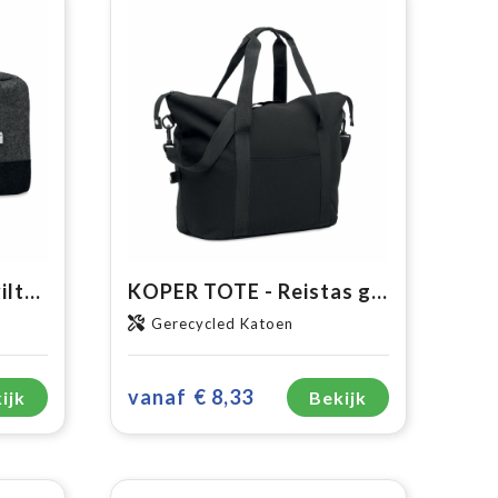
INDICO BAG - RPET vilten weekendtas
KOPER TOTE - Reistas gerecycled materiaal
Gerecycled Katoen
vanaf
€ 8,33
ijk
Bekijk