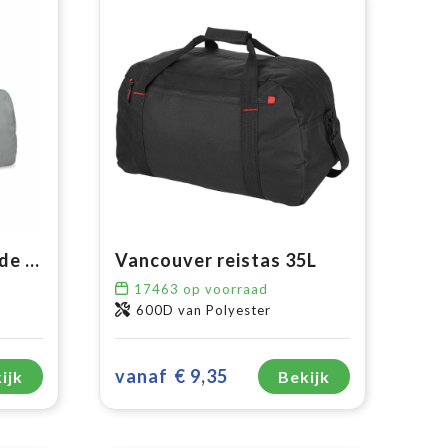
MALDI - Gerecycleerde reistas 320gr/m²
Vancouver reistas 35L
17463
op voorraad
600D van Polyester
vanaf
€ 9,35
ijk
Bekijk