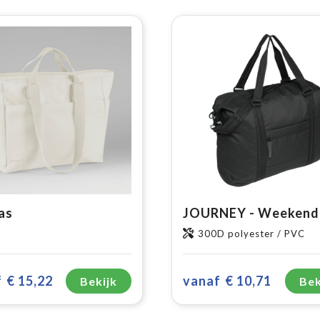
as
300D polyester / PVC
f
€ 15,22
vanaf
€ 10,71
Bekijk
Bek