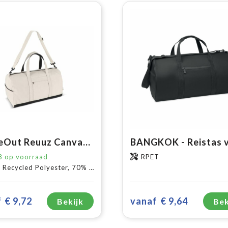
InSideOut Reuuz Canvas Travel/Sport tas 28 x 56 x 28 cm
8
op voorraad
RPET
cycled Polyester, 70% Recycled cotton
f
€ 9,72
vanaf
€ 9,64
Bekijk
Bek