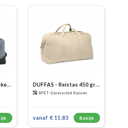
Feltro GRS RPET Weekend Bag reistas
DUFFAS - Reistas 450 gr/m²
RPET-Gerecycled Katoen
vanaf
€ 11,83
ijk
Bekijk