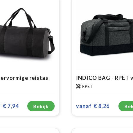
dervormige reistas
RPET
f
€ 7,94
vanaf
€ 8,26
Bekijk
Bek