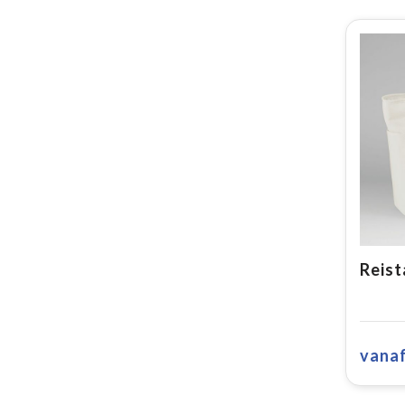
Reist
vana