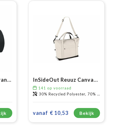
BANGKOK - Reistas van 600D RPET
InSideOut Reuuz Canvas Reistas 32 x 60 x 20 cm
141
op voorraad
30% Recycled Polyester, 70% Recycled cotton
vanaf
€ 10,53
ijk
Bekijk