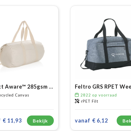
Impact Aware™ 285gsm rcanvas reistas ongeverfd
ecycled Canvas
2822
op voorraad
rPET Filt
f
€ 11,93
vanaf
€ 6,12
Bekijk
Bek