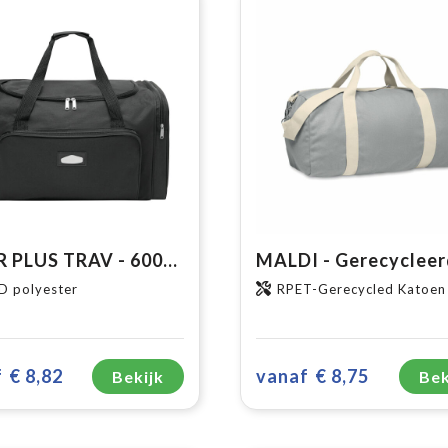
LASER PLUS TRAV - 600D polyester reistas
D polyester
RPET-Gerecycled Katoen
f
€ 8,82
vanaf
€ 8,75
Bekijk
Bek