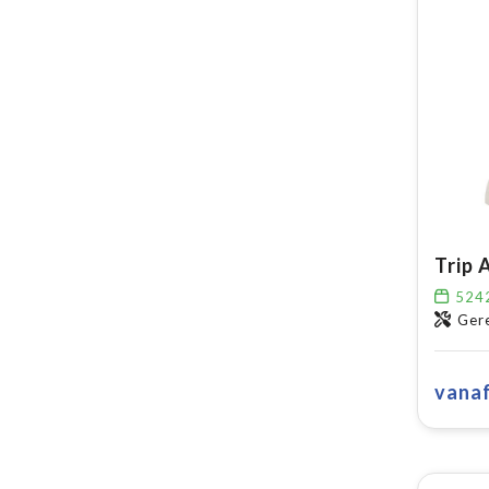
524
Gere
vana