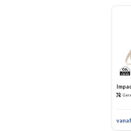
Ger
vana