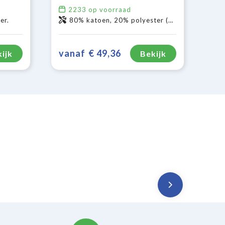
2233
op voorraad
er.
80% katoen, 20% polyester (kleur 95: 85% katoen, 15% viscose).
vanaf
€ 49,36
ijk
Bekijk