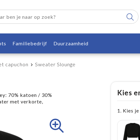
pts
Familiebedrijf
Duurzaamheid
t capuchon
Sweater Slounge
Kies e
rey: 70% katoen / 30%
ater met verkorte,
1. Kies je