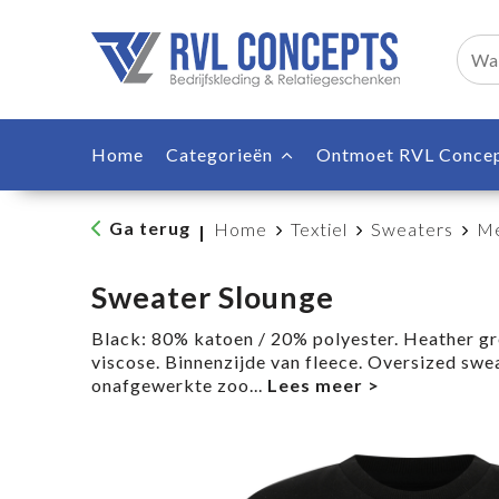
Home
Categorieën
Ontmoet RVL Conce
Ga terug
Home
Textiel
Sweaters
Me
|
Sweater Slounge
Black: 80% katoen / 20% polyester. Heather g
viscose. Binnenzijde van fleece. Oversized swe
onafgewerkte zoo
...