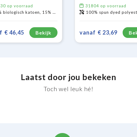
030
op voorraad
31804
op voorraad
iologisch katoen, 15% gerecycled polyester.
100% spun dyed polyest
f
€ 46,45
vanaf
€ 23,69
Bekijk
Bek
Laatst door jou bekeken
Toch wel leuk hé!