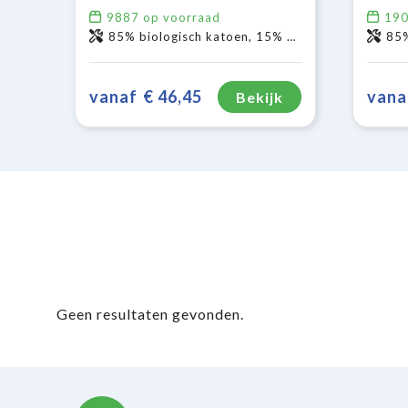
9887
op voorraad
19
85% biologisch katoen, 15% gerecycled polyester.
85% b
vanaf
€ 46,45
vana
Bekijk
Geen resultaten gevonden.