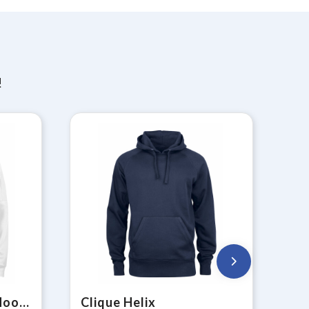
!
Clique Basic Active Hoody
Clique Helix