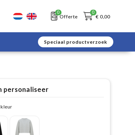
0
0
Offerte
€ 0,00
Speciaal productverzoek
n personaliseer
 kleur