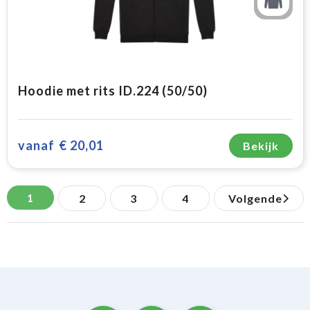
Hoodie met rits ID.224 (50/50)
vanaf
€ 20,01
Bekijk
1
2
3
4
Volgende