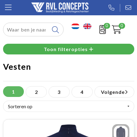
0
0
Relatiegeschenken
Toon filteropties
Textiel
Vesten
Tassen
Sport
1
2
3
4
Volgende
Werkkleding