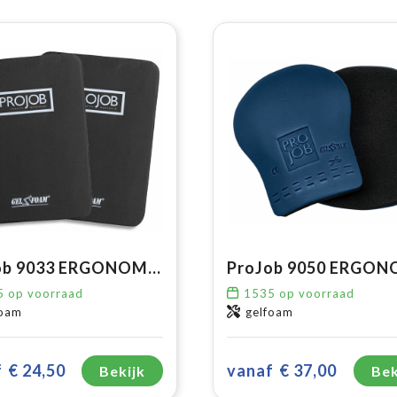
ProJob 9033 ERGONOMISCHE KNIEBESCHERMERS 11MM
5
op voorraad
1535
op voorraad
foam
gelfoam
f
€ 24,50
vanaf
€ 37,00
Bekijk
Bek