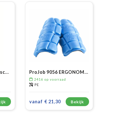
Ergonomische kniebeschermers
ProJob 9056 ERGONOMISCHE KNIEBESCHERMERS EN14404+A1:2010
2416
op voorraad
PE
vanaf
€ 21,30
ijk
Bekijk