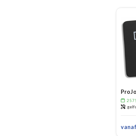
257
gel
vana