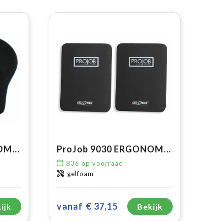
ProJob 9050 ERGONOMISCHE KNIEBESCHERMERS
ProJob 9030 ERGONOMISCHE KNIEBESCHERMERS 22MM
836
op voorraad
gelfoam
vanaf
€ 37,15
ijk
Bekijk