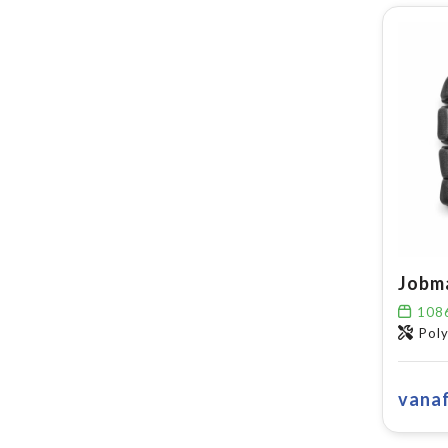
Jobm
108
Polyolef
vana