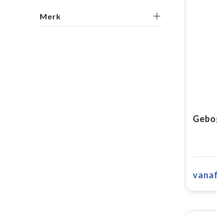
Merk
vana