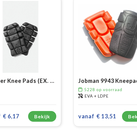
Grafter Knee Pads (EX. DSA66)
Jobman 9943 Kneepa
5228
op voorraad
EVA + LDPE
f
€ 6,17
vanaf
€ 13,51
Bekijk
Bek