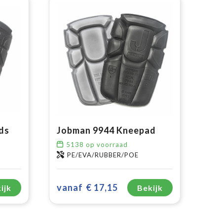
ds
Jobman 9944 Kneepad
5138
op voorraad
PE/EVA/RUBBER/POE
vanaf
€ 17,15
ijk
Bekijk