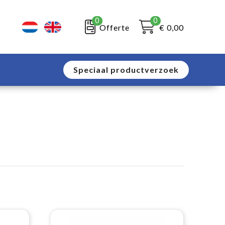
0
0
Offerte
€ 0,00
Speciaal productverzoek