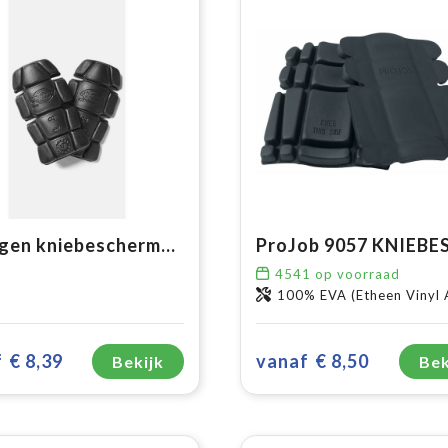
Gebogen kniebeschermers (SA68)
4541
op voorraad
100% EVA (Etheen Vinyl Acetaat) 
f
€ 8,39
vanaf
€ 8,50
Bekijk
Bek