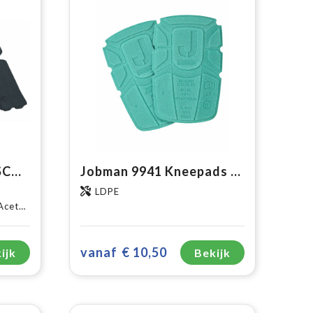
ProJob 9057 KNIEBESCHERMERS
Jobman 9941 Kneepads Practical
LDPE
schuim
vanaf
€ 10,50
ijk
Bekijk