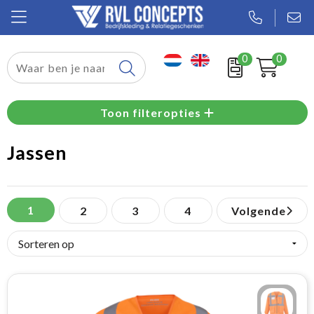
0
0
Relatiegeschenken
Toon filteropties
Textiel
Jassen
Tassen
Sport
1
2
3
4
Volgende
Werkkleding