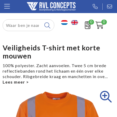
0
0
Relatiegeschenken
Textiel
Veiligheids T-shirt met korte
mouwen
Tassen
100% polyester. Zacht aanvoelen. Twee 5 cm brede
Sport
reflectiebanden rond het lichaam en één over elke
schouder. Ribgebreide kraag en manchetten in ove
...
Werkkleding