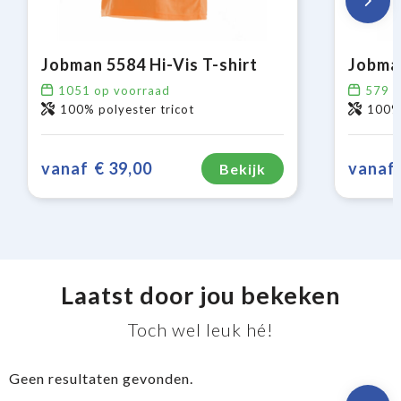
Jobman 5584 Hi-Vis T-shirt
Jobman
1051
op voorraad
579
o
100% polyester tricot
100%
vanaf
€ 39,00
vanaf
Bekijk
Laatst door jou bekeken
Toch wel leuk hé!
Geen resultaten gevonden.