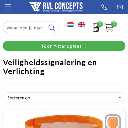
0
0
Relatiegeschenken
Toon filteropties
Textiel
Veiligheidssignalering en
Tassen
Verlichting
Sport
Werkkleding