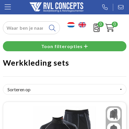
0
0
Relatiegeschenken
Toon filteropties
Textiel
Werkkleding sets
Tassen
Sport
Werkkleding